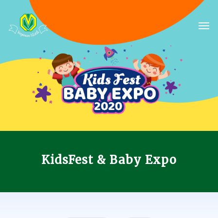
Skip
to
Men
main
content
KidsFest & Baby Expo